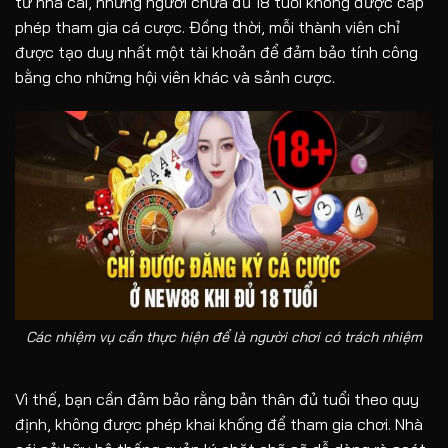
từ nhà cái, những người chưa đủ 18 tuổi không được cấp
phép tham gia cá cược. Đồng thời, mỗi thành viên chỉ
được tạo duy nhất một tài khoản để đảm bảo tính công
bằng cho những hội viên khác và sảnh cược.
Các nhiệm vụ cần thực hiện để là người chơi có trách nhiệm
Vì thế, bạn cần đảm bảo rằng bản thân đủ tuổi theo quy
định, không được phép khai khống để tham gia chơi. Nhà