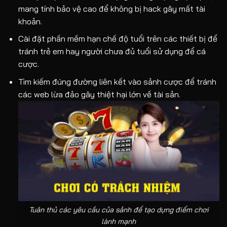
mang tính bảo vệ cao để không bị hack gây mất tài
khoản.
Cài đặt phần mềm hạn chế độ tuổi trên các thiết bị để
tránh trẻ em hay người chưa đủ tuổi sử dụng để cá
cược.
Tìm kiếm đúng đường liên kết vào sảnh cược để tránh
các web lừa đảo gây thiệt hại lớn về tài sản.
Tuân thủ các yêu cầu của sảnh để tạo dựng điểm chơi
lành mạnh