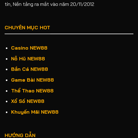
tín, Nền tảng ra mắt vào năm 20/11/2012
CHUYÊN MỤC HOT
Casino NEW88
Nỗ Hũ NEW88
Bắn Cá NEW88
Game Bài NEW88
Thể Thao NEW88
Xổ Số NEW88
Khuyến Mãi NEW88
HƯỚNG DẪN