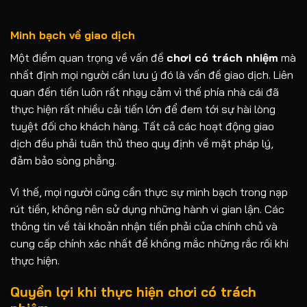
Minh bạch về giao dịch
Một điểm quan trọng về vấn đề
chơi có trách nhiệm
mà
nhất định mọi người cần lưu ý đó là vấn đề giao dịch. Liên
quan đến tiền luôn rất nhạy cảm vì thế phía nhà cái đã
thực hiện rất nhiều cải tiến lớn để đem tới sự hài lòng
tuyệt đối cho khách hàng. Tất cả các hoạt động giao
dịch đều phải tuân thủ theo quy định về mặt pháp lý,
đảm bảo sòng phẳng.
Vì thế, mọi người cũng cần thực sự minh bạch trong nạp
rút tiền, không nên sử dụng những hành vi gian lận. Các
thông tin về tài khoản nhận tiền phải của chính chủ và
cung cấp chính xác nhất để không mắc những rắc rối khi
thực hiện.
Quyền lợi khi thực hiện chơi có trách