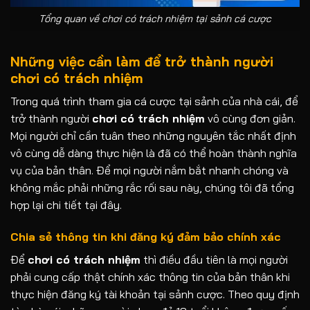
Tổng quan về chơi có trách nhiệm tại sảnh cá cược
Những việc cần làm để trở thành người
chơi có trách nhiệm
Trong quá trình tham gia cá cược tại sảnh của nhà cái, để
trở thành người
chơi có trách nhiệm
vô cùng đơn giản.
Mọi người chỉ cần tuân theo những nguyên tắc nhất định
vô cùng dễ dàng thực hiện là đã có thể hoàn thành nghĩa
vụ của bản thân. Để mọi người nắm bắt nhanh chóng và
không mắc phải những rắc rối sau này, chúng tôi đã tổng
hợp lại chi tiết tại đây.
Chia sẻ thông tin khi đăng ký đảm bảo chính xác
Để
chơi có trách nhiệm
thì điều đầu tiên là mọi người
phải cung cấp thật chính xác thông tin của bản thân khi
thực hiện đăng ký tài khoản tại sảnh cược. Theo quy định