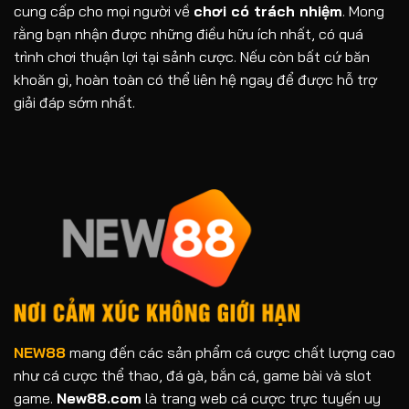
cung cấp cho mọi người về
chơi có trách nhiệm
. Mong
rằng bạn nhận được những điều hữu ích nhất, có quá
trình chơi thuận lợi tại sảnh cược. Nếu còn bất cứ băn
khoăn gì, hoàn toàn có thể liên hệ ngay để được hỗ trợ
giải đáp sớm nhất.
NEW88
mang đến các sản phẩm cá cược chất lượng cao
như cá cược thể thao, đá gà, bắn cá, game bài và slot
game.
New88.com
là trang web cá cược trực tuyến uy