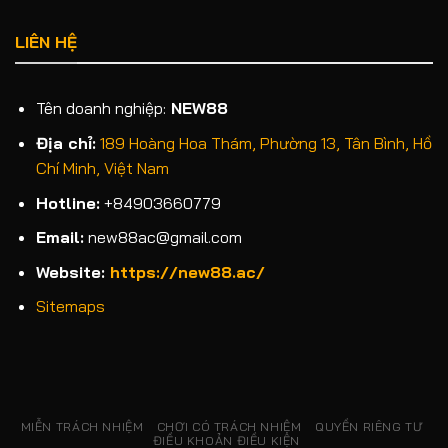
LIÊN HỆ
Tên doanh nghiệp:
NEW88
Địa chỉ:
189 Hoàng Hoa Thám, Phường 13, Tân Bình, Hồ
Chí Minh, Việt Nam
Hotline:
+84903660779
Email:
new88ac@gmail.com
Website:
https://new88.ac/
Sitemaps
MIỄN TRÁCH NHIỆM
CHƠI CÓ TRÁCH NHIỆM
QUYỀN RIÊNG TƯ
ĐIỀU KHOẢN ĐIỀU KIỆN