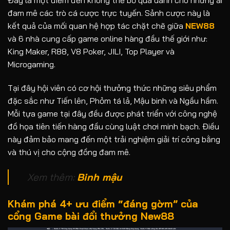
Đây là một điểm đến không thể bỏ qua dành cho những ai
đam mê các trò cá cược trực tuyến. Sảnh cược này là
kết quả của mối quan hệ hợp tác chặt chẽ giữa
NEW88
và 6 nhà cung cấp game online hàng đầu thế giới như:
King Maker, R88, V8 Poker, JILI, Top Player và
Microgaming.
Tại đây hội viên có cơ hội thưởng thức những siêu phẩm
đặc sắc như Tiến lên, Phỏm tá lả, Mậu binh và Ngầu hầm.
Mỗi tựa game tại đây đều được phát triển với công nghệ
đồ họa tiên tiến hàng đầu cùng luật chơi minh bạch. Điều
này đảm bảo mang đến một trải nghiệm giải trí công bằng
và thú vị cho cộng đồng đam mê.
Xem thêm:
Binh mậu
Khám phá 4+ ưu điểm “đáng gờm” của
cổng Game bài đổi thưởng New88