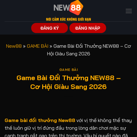
Bỏ
qua
nội
dung
ĐĂNG KÝ
ĐĂNG NHẬP
New88
»
GAME BÀI
»
Game Bài Đổi Thưởng NEW88 – Cơ
Hội Giàu Sang 2026
GAME BÀI
Game Bài Đổi Thưởng NEW88 –
Cơ Hội Giàu Sang 2026
Game bài đổi thưởng
New88
với vị thế không thể thay
thế luôn giữ vị trí đứng đầu trong lòng dân chơi mặc sự
cạnh tranh gắt gao trên thị trường. Vậy bí quyết nào đã