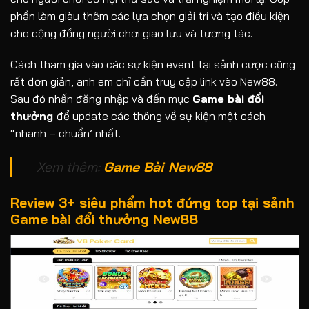
phần làm giàu thêm các lựa chọn giải trí và tạo điều kiện
cho cộng đồng người chơi giao lưu và tương tác.
Cách tham gia vào các sự kiện event tại sảnh cược cũng
rất đơn giản, anh em chỉ cần truy cập link vào New88.
Sau đó nhấn đăng nhập và đến mục
Game bài đổi
thưởng
để update các thông về sự kiện một cách
“nhanh – chuẩn’ nhất.
Xem thêm:
Game Bài New88
Review 3+ siêu phẩm hot đứng top tại sảnh
Game bài đổi thưởng New88