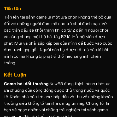
Tiến lên
Tiến lên tại sảnh game là một lựa chọn không thể bỏ qua
đối với những người đam mê các trò chơi đánh bạc. Với
các trận đấu sẽ khởi tranh khi có từ 2 đến 4 người chơi
và cùng chung một bộ bài tây 52 lá. Mỗi hội viên được
phát 13 lá và phải sắp xếp bài của mình để bước vào cuộc
đua tranh gay gắt. Người nào hạ được tất cả các lá bài
mình có mà không bị phạt vì thối heo sẽ giành chiến
thắng.
Kết Luận
Game bài đổi thưởng
New88 đang thịnh hành nhờ sự
ưa chuộng của cộng đồng cược thủ trong nước và quốc
tế. Khám phá các trò chơi hấp dẫn và thu về những khoản
thưởng siêu khổng lồ tại nhà cái uy tín này. Chúng tôi tin
bạn sẽ ngạc nhiên với những trải nghiệm tại sảnh game
và các ưu đãi tân thủ vô cùng giá trị.