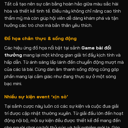
Tất cả tạo nên sự cân bằng hoàn hảo giữa màu sắc hài
hòa và thiết kế tinh tế. Điều này không chỉ nâng cao tính
thẩm mỹ mà còn giúp hội viên dễ dàng khám phá và tận
hưởng các trò chơi mà bản thân yêu thích.
Đồ họa chân thực & sống động
Các hiệu ứng đồ họa nổi bật tại sảnh
Game bài đổi
thưởng
mang lại một không gian giải trí đầy kịch tính và
hấp dẫn. Từ ánh sáng lấp lánh đến chuyển động mượt mà
của các lá bài. Cùng dàn âm thanh sống động cũng góp
phần mang lại cảm giác như đang thực sự ở một sòng
bạc mini.
Nhiều sự kiện event ‘xịn sò’
Tại sảnh cược này luôn có các sự kiện và cuộc đua giải
trí được cập nhật thường xuyên. Từ giải đấu lớn đến hoạt
động nội bộ, mỗi sự kiện đều được thiết kế để mang đến
cho người chơi cơ hội thử sức và trải nghiệm mới lạ. Góp