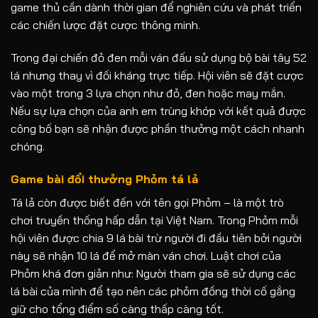
game thủ cần dành thời gian để nghiên cứu và phát triển
các chiến lược đặt cược thông minh.
Trong đại chiến đỏ đen mỗi ván đấu sử dụng bộ bài tây 52
lá nhưng thay vì đối kháng trực tiếp. Hội viên sẽ đặt cược
vào một trong 3 lựa chọn như đỏ, đen hoặc may mắn.
Nếu sự lựa chọn của anh em trùng khớp với kết quả được
công bố bạn sẽ nhận được phần thưởng một cách nhanh
chóng.
Game bài đổi thưởng Phỏm tá lả
Tá lả còn được biết đến với tên gọi Phỏm – là một trò
chơi truyền thống hấp dẫn tại Việt Nam. Trong Phỏm mỗi
hội viên được chia 9 lá bài trừ người đi đầu tiên bởi người
này sẽ nhận 10 lá để mở màn ván chơi. Luật chơi của
Phỏm khá đơn giản như: Người tham gia sẽ sử dụng các
lá bài của mình để tạo nên các phỏm đồng thời cố gắng
giữ cho tổng điểm số càng thấp càng tốt.